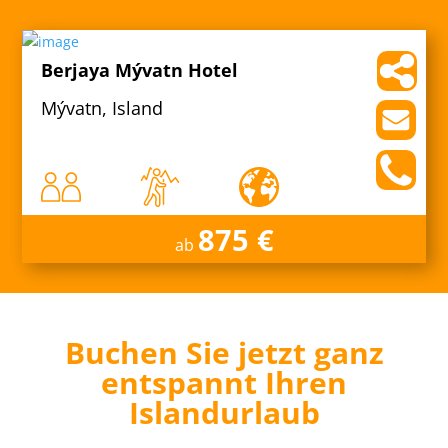
Berjaya Mývatn Hotel
Mývatn, Island
875 €
ab
Buchen Sie jetzt ganz
entspannt Ihren
Islandurlaub