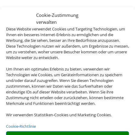
Cookie-Zustimmung
verwalten
Icelandair Hotel Herad
Diese Website verwendet Cookies und Targeting Technologien, um
Ihnen ein besseres Internet-Erlebnis zu ermöglichen und die
Egilsstadir, Island
Werbung, die Sie sehen, besser an Ihre Bedürfnisse anzupassen.
Diese Technologien nutzen wir außerdem, um Ergebnisse zu messen,
um zu verstehen, woher unsere Besucher kommen oder um unsere
Website weiter zu entwickeln.
Um Ihnen ein optimales Erlebnis zu bieten, verwenden wir
Technologien wie Cookies, um Geräteinformationen zu speichern
729 €
ab
und/oder darauf zuzugreifen. Wenn Sie diesen Technologien
zustimmmen, können wir Daten wie das Surfverhalten oder
eindeutige IDs auf dieser Website verarbeiten. Wenn Sie ihre
Zustimmung nicht erteilen oder zurückziehen, können bestimmte
Merkmale und Funktionen beeinträchtigt werden.
Icelandair Hotel Reykjavik Marina
Wir verwenden Statistiken-Cookies und Marketing Cookies.
Reykjavik, Island
Cookie-Richtlinie