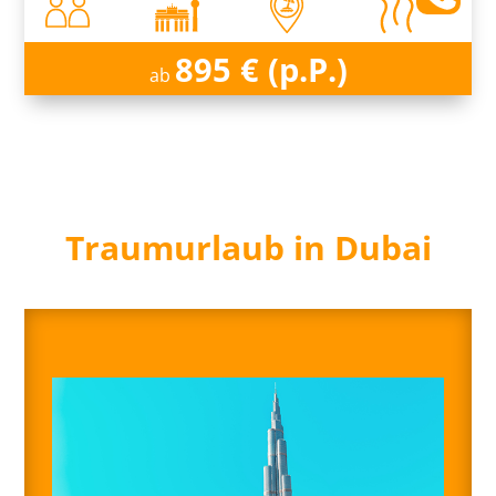
895 € (p.P.)
ab
Traumurlaub in Dubai