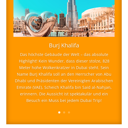
Burj Khalifa
Das höchste Gebäude der Welt – das absolute
Highlight! Kein Wunder, dass dieser stolze, 828
Meter hohe Wolkenkratzer in Dubai steht. Sein
Name Burj Khalifa soll an den Herrscher von Abu
Dhabi und Präsidenten der Vereinigten Arabischen
Emirate (VAE), Scheich Khalifa bin Said al-Nahjan,
erinnern. Die Aussicht ist spektakulär und ein
Besuch ein Muss bei jedem Dubai Trip!