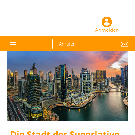
Anmelden

Anrufen
Die Stadt der Superlative -